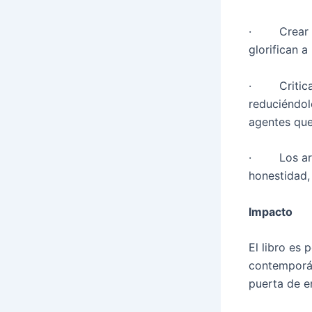
· Crear bel
glorifican a
· Critica c
reduciéndol
agentes que
· Los artis
honestidad,
Impacto
El libro es 
contemporán
puerta de e