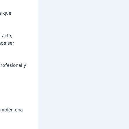
s que
 arte,
mos ser
rofesional y
ambién una