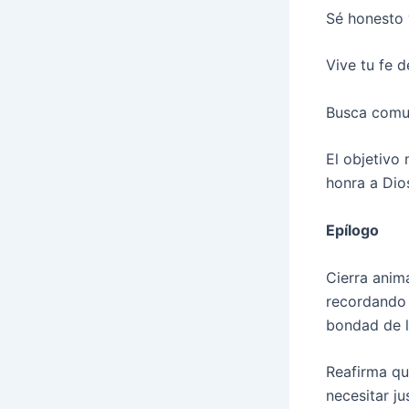
Sé honesto y
Vive tu fe 
Busca comun
El objetivo 
honra a Dio
Epílogo
Cierra anima
recordando q
bondad de l
Reafirma qu
necesitar ju