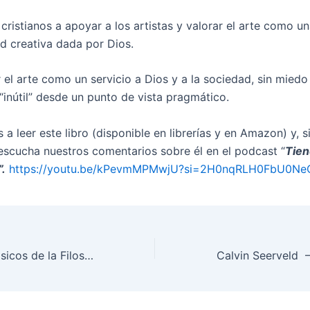
cristianos a apoyar a los artistas y valorar el arte como u
ad creativa dada por Dios.
ir el arte como un servicio a Dios y a la sociedad, sin mied
“inútil” desde un punto de vista pragmático.
 a leer este libro (disponible en librerías y en Amazon) y, s
escucha nuestros comentarios sobre él en el podcast “
Tien
.
https://youtu.be/kPevmMPMwjU?si=2H0nqRLH0FbU0Ne
Los principios básicos de la Filosofía de la Idea Cosmonómica – Principios fundamentales