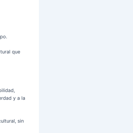
mpo.
ltural que
ilidad,
erdad y a la
ltural, sin