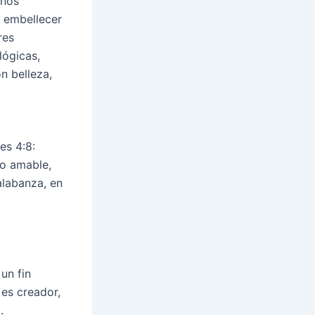
 nos
y embellecer
res
lógicas,
on belleza,
es 4:8:
lo amable,
alabanza, en
un fin
 es creador,
.