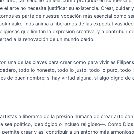
o libro, tan sencillo de leer como profundo en su mensaje,
 el arte no necesita justificar su existencia. Crear, cuidar 
tornos es parte de nuestra vocación más esencial como se
okmaaker nos anima a liberarnos de las expectativas ideo
religiosas que limitan la expresión creativa, y a contribuir c
bertad a la renovación de un mundo caído.
or, una de las claves para crear como para vivir es Filipens
dadero, todo lo honesto, todo lo justo, todo lo puro, todo 
 es de buen nombre; si hay virtud alguna, si algo digno de 
.
artistas a liberarse de la presión humana de crear arte con 
ya sea político, ideológico o incluso religioso—. Como Dios
 permite crear y así contribuir a un entorno más armonioso