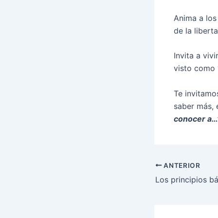
Anima a los 
de la libert
Invita a viv
visto como 
Te invitamos
saber más, 
conocer a…”
ANTERIOR