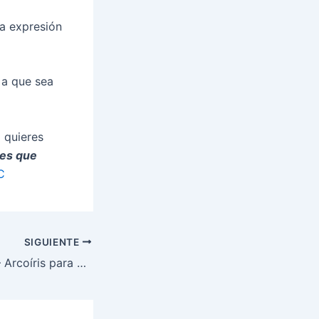
na expresión
o a que sea
i quieres
es que
C
SIGUIENTE
Calvin Seerveld – Arcoíris para un mundo caído