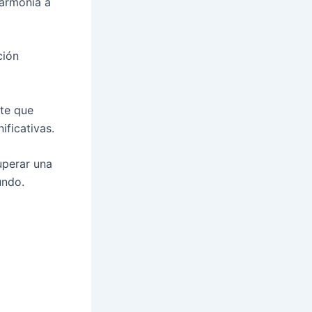
 armonía a
ción
ite que
ificativas.
uperar una
undo.