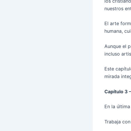
los cristia
nuestros en
El arte form
humana, cuid
Aunque el p
incluso arti
Este capítu
mirada inte
Capítulo 3 –
En la últim
Trabaja con