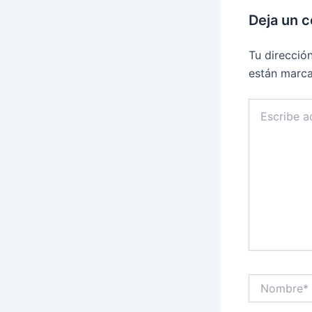
Deja un 
Tu direcció
están marc
Escribe
aquí...
Nombre*