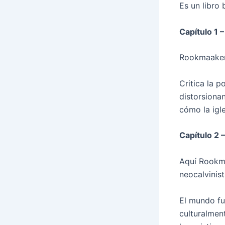
Es un libro
Capítulo 1 –
Rookmaaker 
Critica la p
distorsiona
cómo la igl
Capítulo 2 –
Aquí Rookma
neocalvinist
El mundo fu
culturalmen