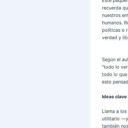
Este pequeñ
recuerda que
nuestros en
humanos. Ro
políticas o 
verdad y li
Según el aut
“todo lo ver
todo lo que
esto pensad
Ideas clave
Llama a los 
utilitario —
también nos