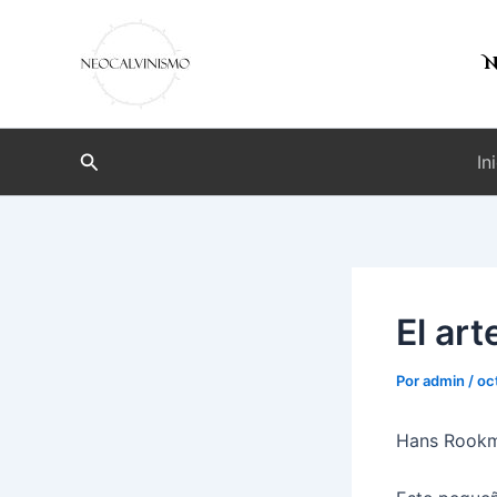
Ir
al
N
contenido
Buscar
In
El art
Por
admin
/
oc
Hans Rook