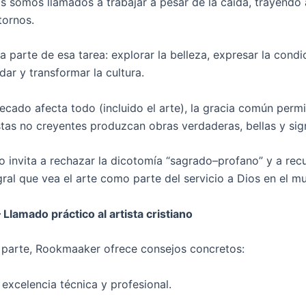
nos somos llamados a trabajar a pesar de la caída, trayendo
tornos.
a parte de esa tarea: explorar la belleza, expresar la condi
ar y transformar la cultura.
ecado afecta todo (incluido el arte), la gracia común perm
stas no creyentes produzcan obras verdaderas, bellas y sign
lo invita a rechazar la dicotomía “sagrado–profano” y a rec
gral que vea el arte como parte del servicio a Dios en el m
 Llamado práctico al artista cristiano
a parte, Rookmaaker ofrece consejos concretos:
 excelencia técnica y profesional.